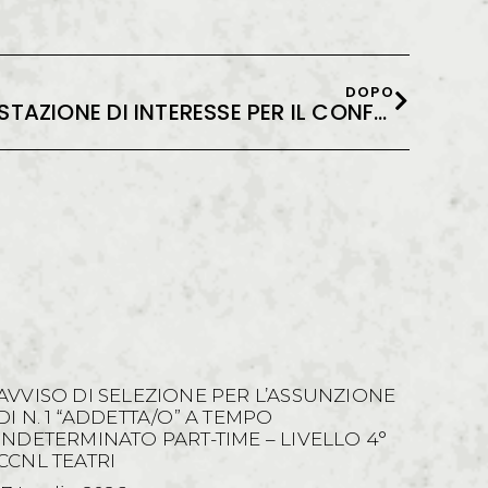
DOPO
AVVISO PER LA MANIFESTAZIONE DI INTERESSE PER IL CONFERIMENTO DELL’INCARICO DI SEGRETARIO ARTISTICO PER IL 71° FESTIVAL PUCCINI
AVVISO DI SELEZIONE PER L’ASSUNZIONE
DI N. 1 “ADDETTA/O” A TEMPO
INDETERMINATO PART-TIME – LIVELLO 4°
CCNL TEATRI