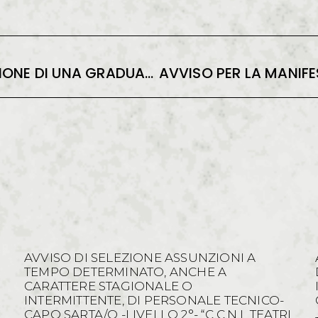
AVVISO DI SELEZIONE PER LA FORMAZIONE DI UNA GRADUATORIA DA UTILIZZARE PER EVENTUALI ASSUNZIONI A TEMPO DETERMINATO, ANCHE A CARATTERE STAGIONALE, PER IMPIEGATA/O SEGRETERIA ARTISTICA – LIVELLO 4° CCNL TEATRI
AVVISO DI SELEZIONE ASSUNZIONI A
TEMPO DETERMINATO, ANCHE A
CARATTERE STAGIONALE O
INTERMITTENTE, DI PERSONALE TECNICO-
CAPO SARTA/O -LIVELLO 2°- “C.C.N.L TEATRI