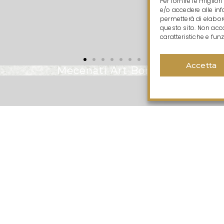
Per fornire le miglio
e/o accedere alle inf
permetterà di elabor
questo sito. Non acc
caratteristiche e funz
Accetta
Mecenati Art Bonus: