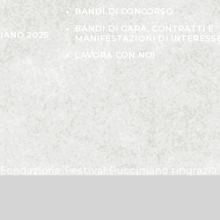
BANDI DI CONCORSO
BANDI DI GARA, CONTRATTI E
IANO 2025
MANIFESTAZIONI DI INTERESS
LAVORA CON NOI
Fondazione Festival Pucciniano ringrazia: